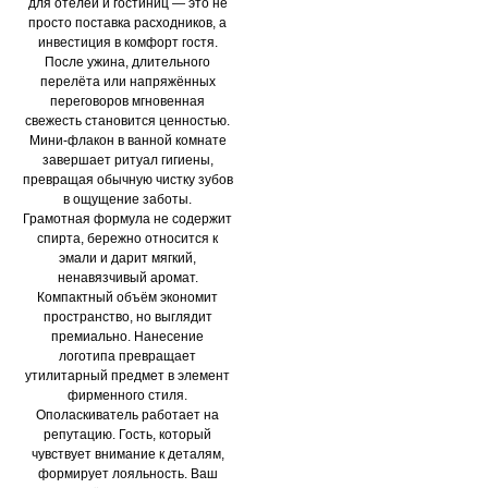
для отелей и гостиниц — это не
просто поставка расходников, а
инвестиция в комфорт гостя.
После ужина, длительного
перелёта или напряжённых
переговоров мгновенная
свежесть становится ценностью.
Мини-флакон в ванной комнате
завершает ритуал гигиены,
превращая обычную чистку зубов
в ощущение заботы.
Грамотная формула не содержит
спирта, бережно относится к
эмали и дарит мягкий,
ненавязчивый аромат.
Компактный объём экономит
пространство, но выглядит
премиально. Нанесение
логотипа превращает
утилитарный предмет в элемент
фирменного стиля.
Ополаскиватель работает на
репутацию. Гость, который
чувствует внимание к деталям,
формирует лояльность. Ваш